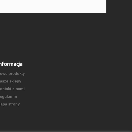
nformacja
owe produkty
asze sklepy
ontakt z nami
egulamin
apa strony