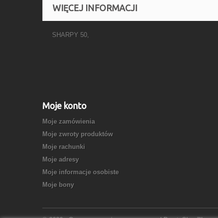
WIĘCEJ INFORMACJI
SHARPY 50,
Moje konto
Moje zamówienia
Moje zwroty produktów
Moje rachunki
Moje adresy
Moje informacje osobiste
Moje bony