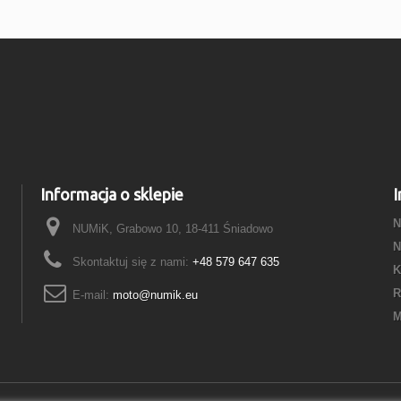
Informacja o sklepie
I
N
NUMiK, Grabowo 10, 18-411 Śniadowo
N
Skontaktuj się z nami:
+48 579 647 635
K
R
E-mail:
moto@numik.eu
M