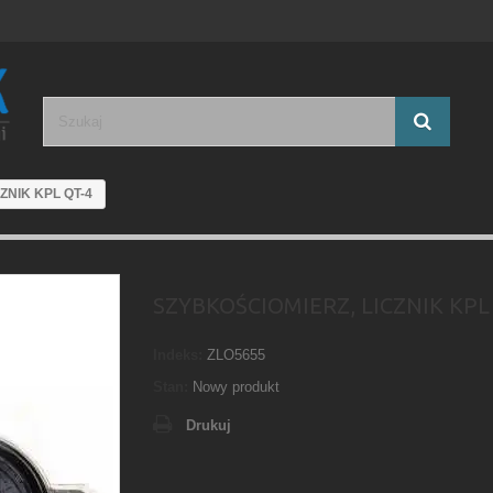
ZNIK KPL QT-4
SZYBKOŚCIOMIERZ, LICZNIK KPL
Indeks:
ZLO5655
Stan:
Nowy produkt
Drukuj