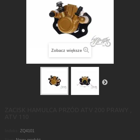
Zobacz większe
ZACISK HAMULCA PRZÓD ATV 200 PRAWY ,
ATV 110
Indeks:
ZQ4101
Stan:
Nowy produkt