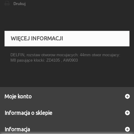
Drukuj
WIĘCEJ INFORMACJI
DELFIN, rozstaw otworow mocujacych: 44mm otwor mocujacy:
M8 pasujące klocki: ZD4105 , AW0903
Moje konto
Informacja o sklepie
Informacja