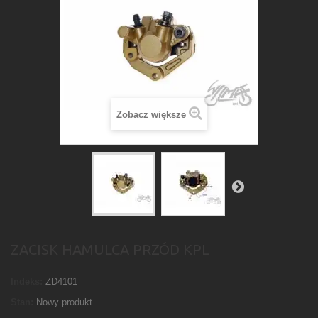
Zobacz większe
ZACISK HAMULCA PRZÓD KPL
Indeks:
ZD4101
Stan:
Nowy produkt