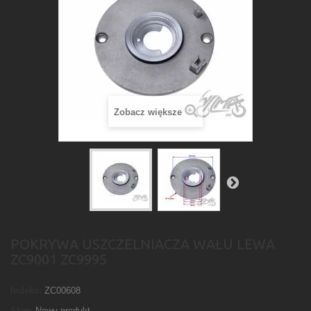
Zobacz większe
POKRYWA USZCZELNIACZA WAŁU LEWA
ZC9001 ZC9995
Indeks:
ZC00608
Stan:
Nowy produkt