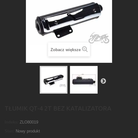
Zobacz większe
TŁUMIK QT-4 2T BEZ KATALIZATORA
Indeks:
ZLO80019
Stan:
Nowy produkt