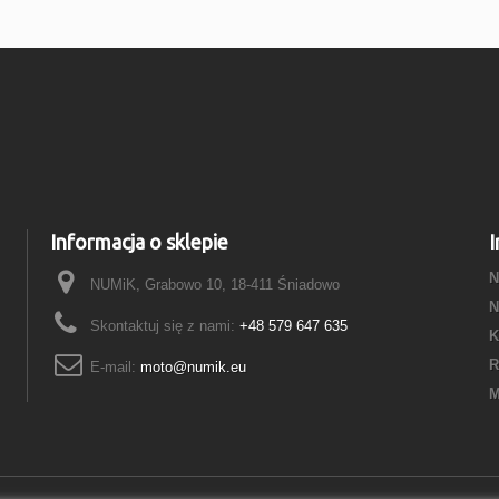
Informacja o sklepie
I
N
NUMiK, Grabowo 10, 18-411 Śniadowo
N
Skontaktuj się z nami:
+48 579 647 635
K
R
E-mail:
moto@numik.eu
M