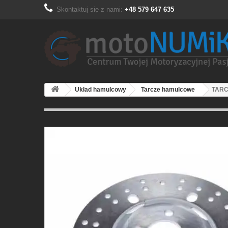
Skontaktuj się z nami:
+48 579 647 635
Układ hamulcowy
Tarcze hamulcowe
TARC