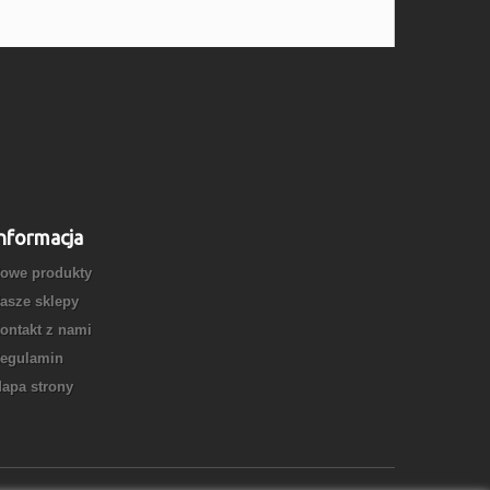
nformacja
owe produkty
asze sklepy
ontakt z nami
egulamin
apa strony