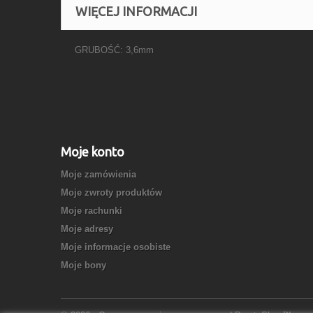
WIĘCEJ INFORMACJI
GRUBOŚĆ: 3,6mm
Moje konto
Moje zamówienia
Moje zwroty produktów
Moje rachunki
Moje adresy
Moje informacje osobiste
Moje bony