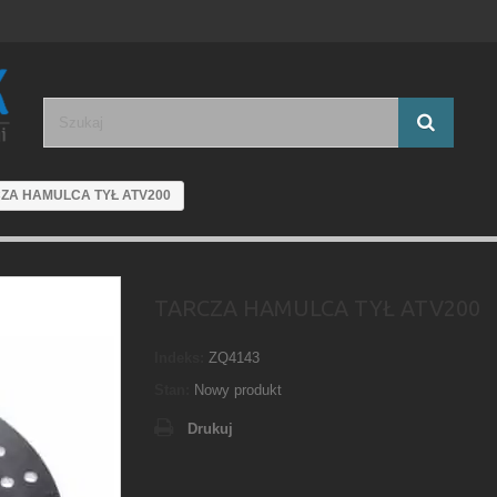
ZA HAMULCA TYŁ ATV200
TARCZA HAMULCA TYŁ ATV200
Indeks:
ZQ4143
Stan:
Nowy produkt
Drukuj