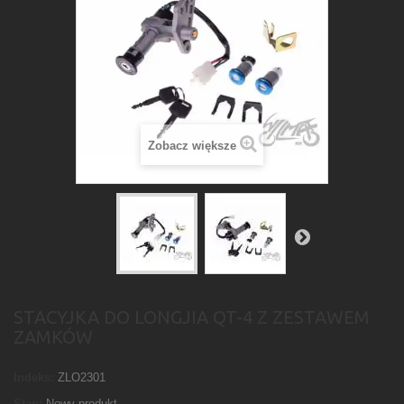
Zobacz większe
STACYJKA DO LONGJIA QT-4 Z ZESTAWEM
ZAMKÓW
Indeks:
ZLO2301
Stan:
Nowy produkt