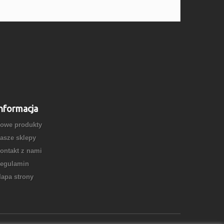
nformacja
owe produkty
asze sklepy
ontakt z nami
egulamin
apa strony