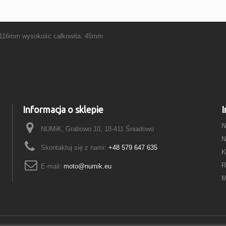
116mm wysokośc całkowita: 45mm
Informacja o sklepie
I
N
NUMiK, Grabowo 10, 18-411 Śniadowo
N
Skontaktuj się z nami:
+48 579 647 635
K
R
E-mail:
moto@numik.eu
M