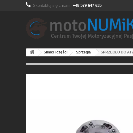
Skontaktuj się z nami:
+48 579 647 635
Silniki i części
Sprzęgła
SPRZĘGŁO DO ATV