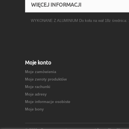
WIĘCEJ INFORMACJI
WYKONANE Z ALUMINIUM Do koła na wał 18z średnica: 
Moje konto
Moje zamówienia
Moje zwroty produktów
Moje rachunki
Moje adresy
Moje informacje osobiste
Moje bony