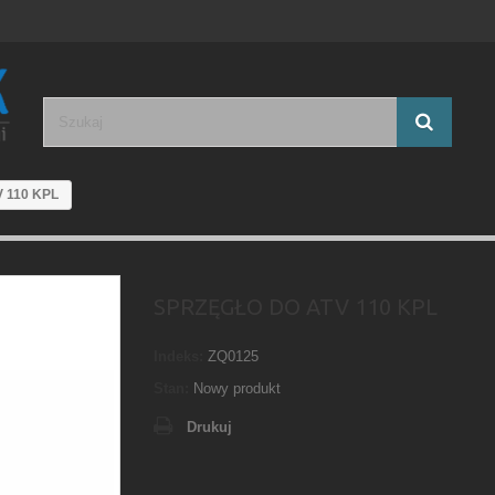
 110 KPL
SPRZĘGŁO DO ATV 110 KPL
Indeks:
ZQ0125
Stan:
Nowy produkt
Drukuj