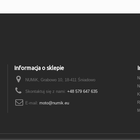
Informacja o sklepie
I
N
NUMiK, Grabowo 10, 18-411 Śniadowo
N
Skontaktuj się z nami:
+48 579 647 635
K
R
E-mail:
moto@numik.eu
M