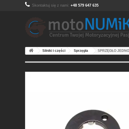
Skontaktuj się z nami:
+48 579 647 635
Silniki i części
Sprzęgła
SPRZĘGŁO JEDNO