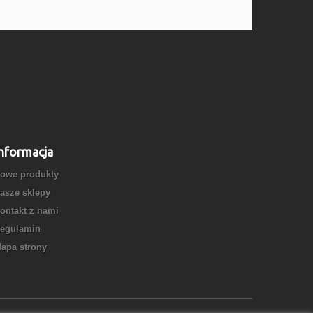
nformacja
owe produkty
asze sklepy
ontakt z nami
egulamin
apa strony