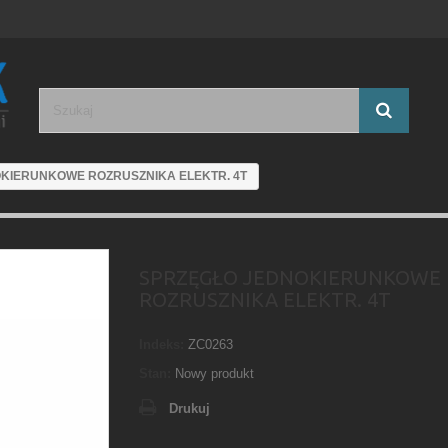
KIERUNKOWE ROZRUSZNIKA ELEKTR. 4T
SPRZĘGŁO JEDNOKIERUNKOWE
ROZRUSZNIKA ELEKTR. 4T
Indeks:
ZC0263
Stan:
Nowy produkt
Drukuj