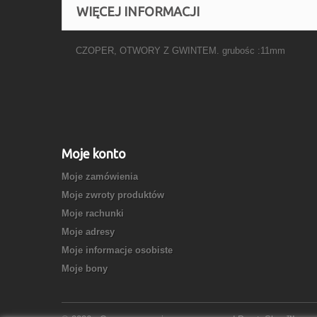
WIĘCEJ INFORMACJI
CZOPER, OTWORY Z GWINTEM. grubośc :11mm
Moje konto
Moje zamówienia
Moje zwroty produktów
Moje rachunki
Moje adresy
Moje informacje osobiste
Moje bony