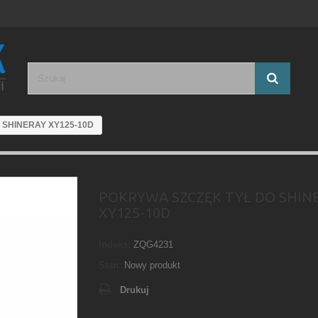
 SHINERAY XY125-10D
POKRYWA SZCZĘK TYŁ DO SHIN
XY125-10D
Indeks:
ZQG4231
Stan:
Nowy produkt
Drukuj