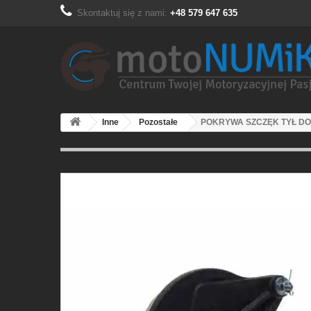
Skontaktuj się z nami:
+48 579 647 635
Inne
Pozostałe
POKRYWA SZCZĘK TYŁ DO