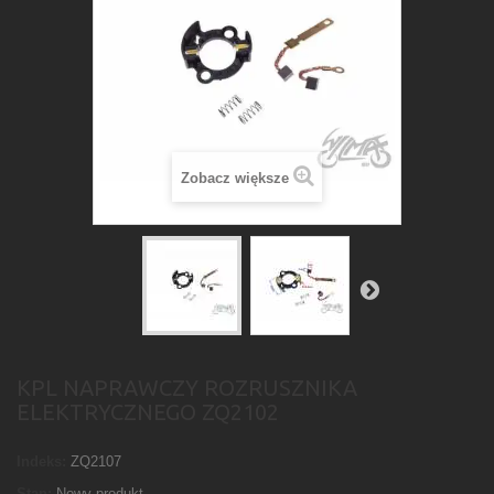
Zobacz większe
KPL NAPRAWCZY ROZRUSZNIKA
ELEKTRYCZNEGO ZQ2102
Indeks:
ZQ2107
Stan:
Nowy produkt