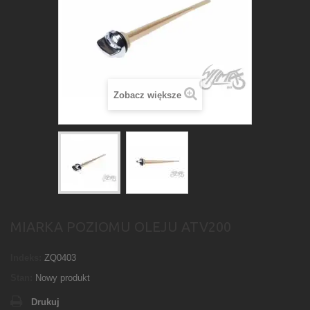
Zobacz większe
MIARKA POZIOMU OLEJU ATV200
Indeks:
ZQ0403
Stan:
Nowy produkt
Drukuj