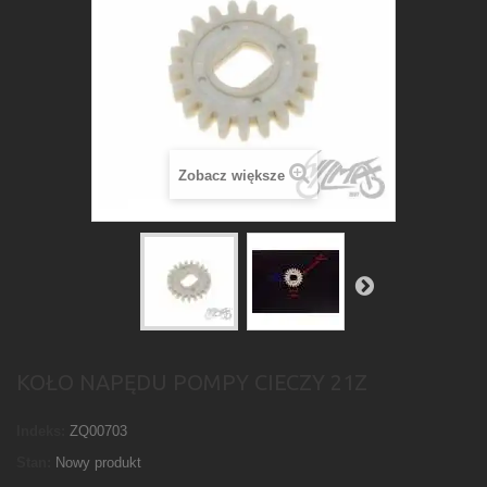
Zobacz większe
KOŁO NAPĘDU POMPY CIECZY 21Z
Indeks:
ZQ00703
Stan:
Nowy produkt