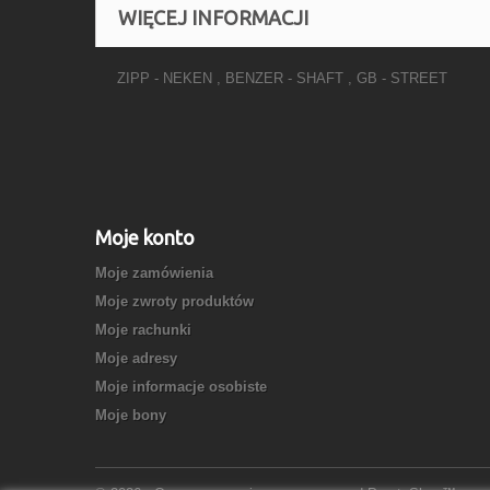
WIĘCEJ INFORMACJI
ZIPP - NEKEN , BENZER - SHAFT , GB - STREET
Moje konto
Moje zamówienia
Moje zwroty produktów
Moje rachunki
Moje adresy
Moje informacje osobiste
Moje bony