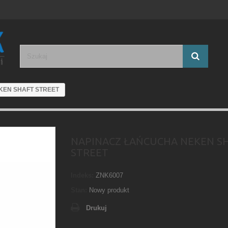
KEN SHAFT STREET
NAPINACZ ŁAŃCUCHA NEKEN S
STREET
Indeks:
ZNK6007
Stan:
Nowy produkt
Drukuj