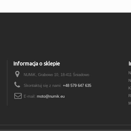
Informacja o sklepie
I
N
NUMiK, Grabowo 10, 18-411 Śniadowo
N
Skontaktuj się z nami:
+48 579 647 635
K
R
E-mail:
moto@numik.eu
M