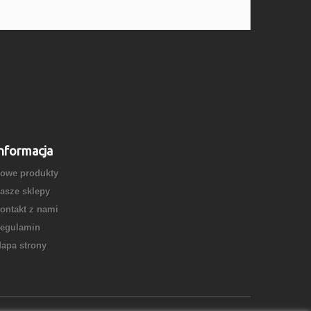
nformacja
owe produkty
asze sklepy
ontakt z nami
egulamin
apa strony