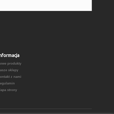
nformacja
owe produkty
asze sklepy
ontakt z nami
egulamin
apa strony