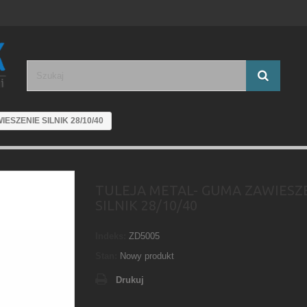
ESZENIE SILNIK 28/10/40
TULEJA METAL- GUMA ZAWIESZ
SILNIK 28/10/40
Indeks:
ZD5005
Stan:
Nowy produkt
Drukuj