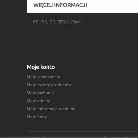
WIĘCEJ INFORMACJI
DELFIN, ŚR. ZEWN 28mm,
Moje konto
Moje zamówienia
Moje zwroty produktów
Moje rachunki
Moje adresy
Moje informacje osobiste
Moje bony