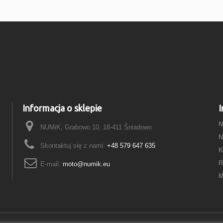
Informacja o sklepie
I
N
NUMiK, Grabowo 10, 18-411 Śniadowo
N
Skontaktuj się z nami:
+48 579 647 635
K
R
E-mail:
moto@numik.eu
M