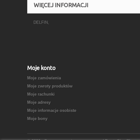
WIĘCEJ INFORMACJI
DELFIN,
Moje konto
Moje zamówienia
Moje zwroty produktów
Moje rachunki
Moje adresy
Moje informacje osobiste
Moje bony