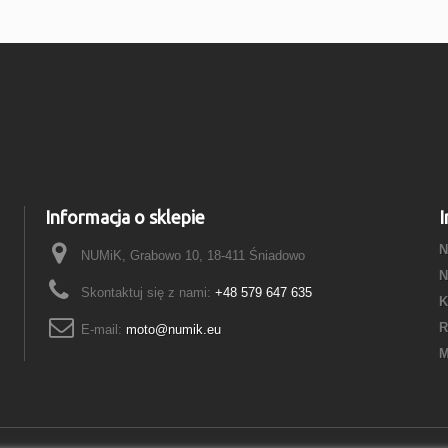
Informacja o sklepie
I
N
NUMiK, Grabowo 10, 18-411 Śniadowo
N
Skontaktuj się z nami:
+48 579 647 635
K
R
E-mail:
moto@numik.eu
M