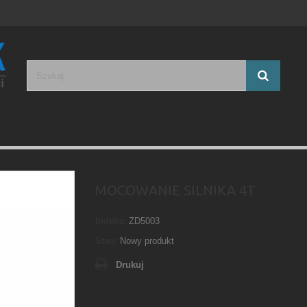
MOCOWANIE SILNIKA 4T
Indeks:
ZD5003
Stan:
Nowy produkt
Drukuj