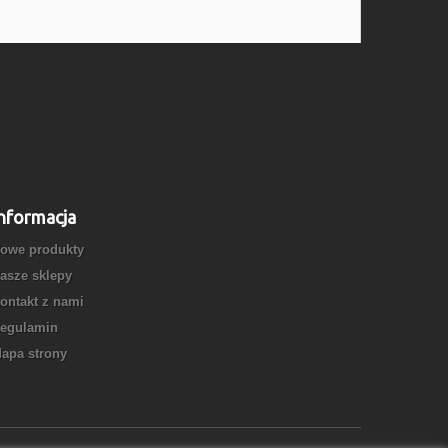
nformacja
owe produkty
asze sklepy
ontakt z nami
egulamin
apa strony