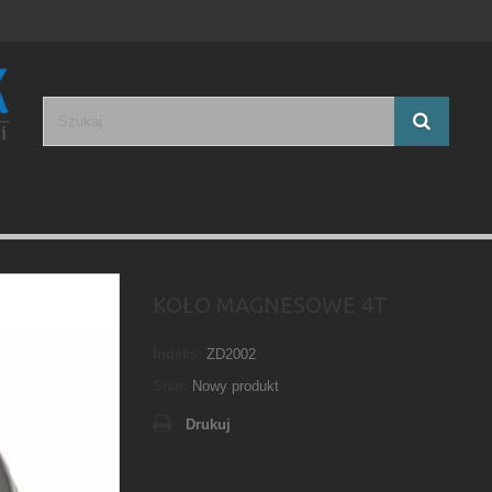
KOŁO MAGNESOWE 4T
Indeks:
ZD2002
Stan:
Nowy produkt
Drukuj