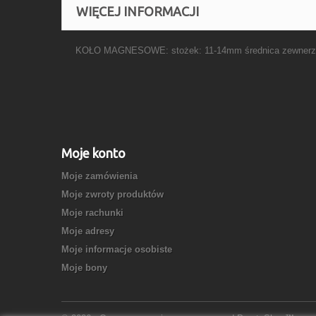
WIĘCEJ INFORMACJI
KOŁO MAGNESOWE: stożek: 11-14mm średnica zewnerzna:
Moje konto
Moje zamówienia
Moje zwroty produktów
Moje rachunki
Moje adresy
Moje informacje osobiste
Moje bony