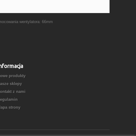
mocowania wentylatora: 66mm
nformacja
owe produkty
asze sklepy
ontakt z nami
egulamin
apa strony