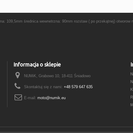
 109,5mm średnica wewnetrzna: 90mm rozstaw ( po przekątnej) otworow 
Informacja o sklepie
I
N
NUMiK, Grabowo 10, 18-411 Śniadowo
N
Skontaktuj się z nami:
+48 579 647 635
K
R
E-mail:
moto@numik.eu
M