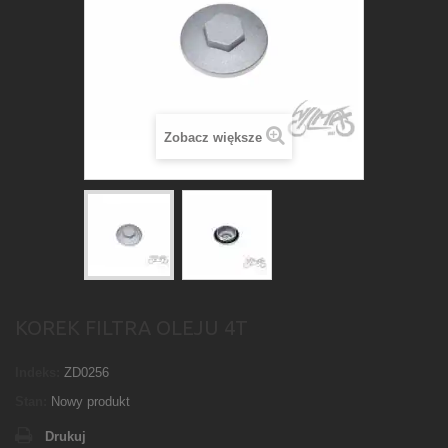
Zobacz większe
KOREK FILTRA OLEJU 4T
Indeks:
ZD0256
Stan:
Nowy produkt
Drukuj