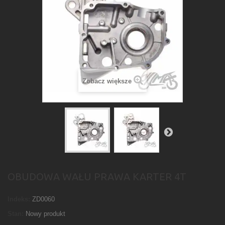
Zobacz większe
OBUDOWA WAŁU PRAWA KARTER 4T
Indeks:
ZD0060
Stan:
Nowy produkt