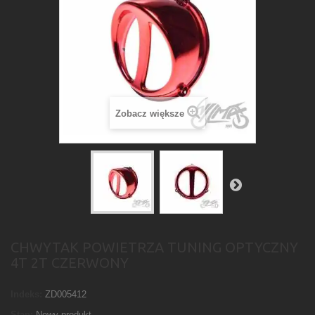
Zobacz większe
CHWYTAK POWIETRZA TUNING OPTYCZNY
4T 2T CZERWONY
Indeks:
ZD005412
Stan:
Nowy produkt