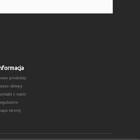
nformacja
owe produkty
asze sklepy
ontakt z nami
egulamin
apa strony