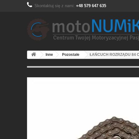
Skontaktuj się z nami:
+48 579 647 635
Inne
Pozostałe
ŁAŃCUCH ROZRZĄDU 84 OG