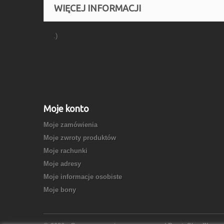
WIĘCEJ INFORMACJI
.)
Moje konto
Moje zamówienia
Moje zwroty produktów
Moje rachunki
Moje adresy
Moje informacje osobiste
Moje bony