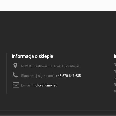
Informacja o sklepie
I
N
NUMiK, Grabowo 10, 18-411 Śniadowo
N
Skontaktuj się z nami:
+48 579 647 635
K
R
E-mail:
moto@numik.eu
M