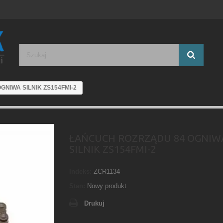
NIWA SILNIK ZS154FMI-2
ŁAŃCUCH ROZRZĄDU 84 OGNIW
SILNIK ZS154FMI-2
Indeks:
ZCR1134
Stan:
Nowy produkt
Drukuj