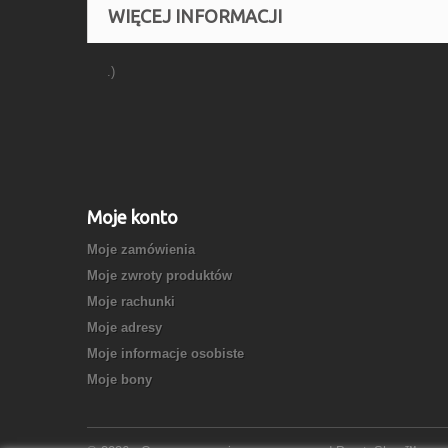
WIĘCEJ INFORMACJI
.)
Moje konto
Moje zamówienia
Moje zwroty produktów
Moje rachunki
Moje adresy
Moje informacje osobiste
Moje bony