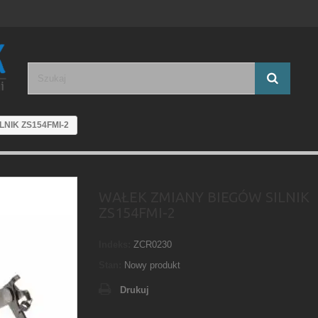
LNIK ZS154FMI-2
WAŁEK ZMIANY BIEGÓW SILNIK
ZS154FMI-2
Indeks:
ZCR0230
Stan:
Nowy produkt
Drukuj