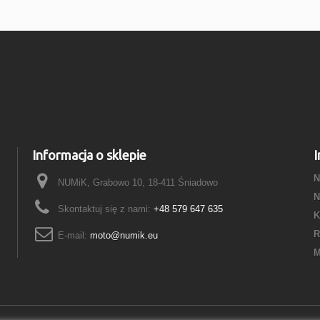
Informacja o sklepie
I
N
NUMiK, Grabowo 10, 18-411 Śniadowo
N
Skontaktuj się z nami:
+48 579 647 635
K
R
E-mail:
moto@numik.eu
M