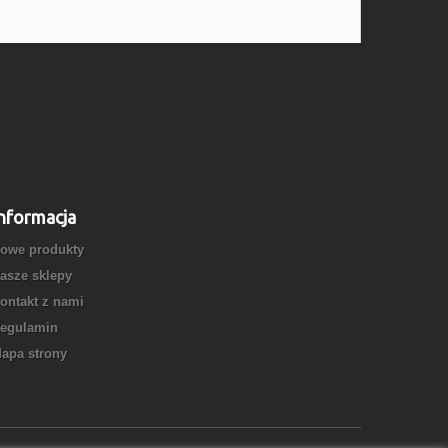
nformacja
owe produkty
asze sklepy
ontakt z nami
egulamin
apa strony