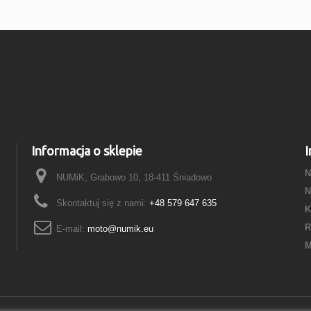
Informacja o sklepie
I
N
NUMiK, Grabowo 10, 18-411 Śniadowo
N
Skontaktuj się z nami:
+48 579 647 635
K
R
E-mail:
moto@numik.eu
M