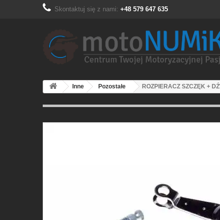
Skontaktuj się z nami:
+48 579 647 635
Inne
Pozostałe
ROZPIERACZ SZCZĘK + DŹ