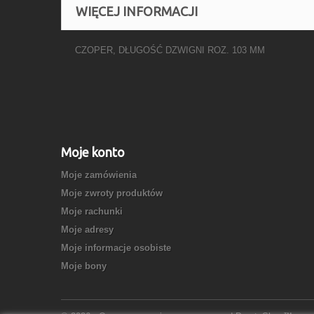
WIĘCEJ INFORMACJI
CZOPER, DŁUGOŚĆ DZWIGNI ROZ. 103 MM
Moje konto
Moje zamówienia
Moje zwroty produktów
Moje rachunki
Moje adresy
Moje informacje osobiste
Moje bony