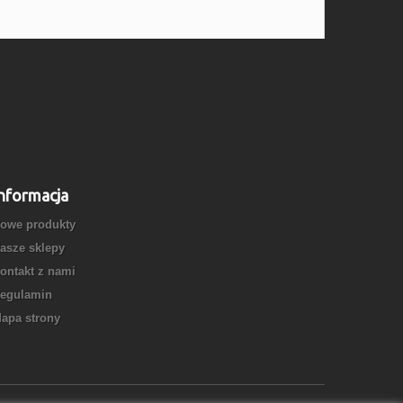
nformacja
owe produkty
asze sklepy
ontakt z nami
egulamin
apa strony