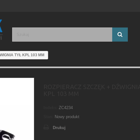
WIGNIA TYŁ KPL 103 MM
ROZPIERACZ SZCZĘK + DŹWIGNI
KPL 103 MM
Indeks:
ZC4234
Stan:
Nowy produkt
Drukuj