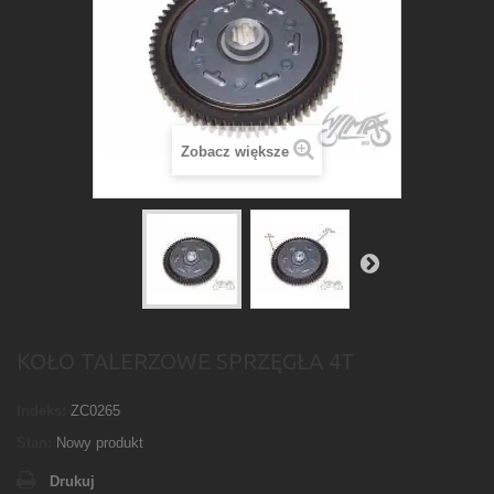
Zobacz większe
KOŁO TALERZOWE SPRZĘGŁA 4T
Indeks:
ZC0265
Stan:
Nowy produkt
Drukuj