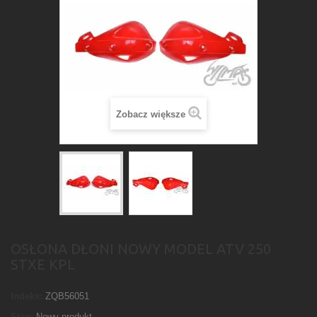
Zobacz większe
OSŁONA DŁONI NOWY MODEL ATV 250
STXE KPL
Indeks:
ZQB56051
Stan:
Nowy produkt