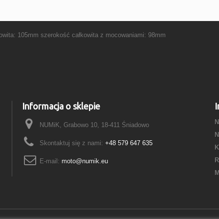
kowita: 105mm szerokość całkowita z mocowaniami: 98mm
Informacja o sklepie
I
N
NUMiK, Grabowo 10, 18-411 Śniadowo
N
Skontaktuj się z nami:
+48 579 647 635
K
R
E-mail:
moto@numik.eu
M