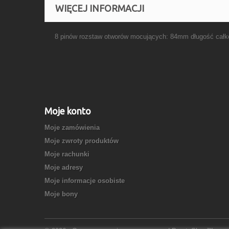
WIĘCEJ INFORMACJI
8 pinów rozstaw otworów mocujących: 84mm długość cał
Moje konto
Moje zamówienia
Moje zwroty produktów
Moje rachunki
Moje adresy
Moje informacje osobiste
Moje bony