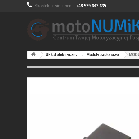
Skontaktuj się z nami:
+48 579 647 635
Układ elektryczny
Moduły zapłonowe
MODU