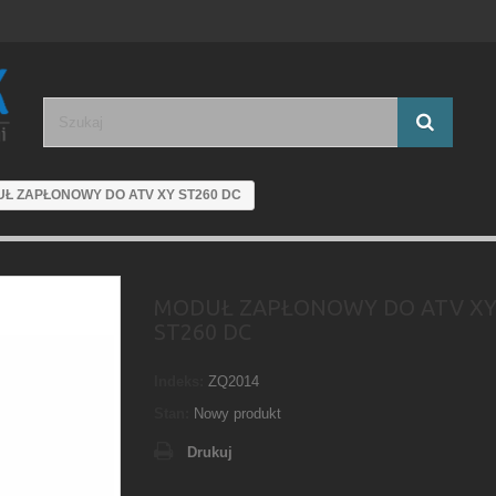
Ł ZAPŁONOWY DO ATV XY ST260 DC
MODUŁ ZAPŁONOWY DO ATV X
ST260 DC
Indeks:
ZQ2014
Stan:
Nowy produkt
Drukuj