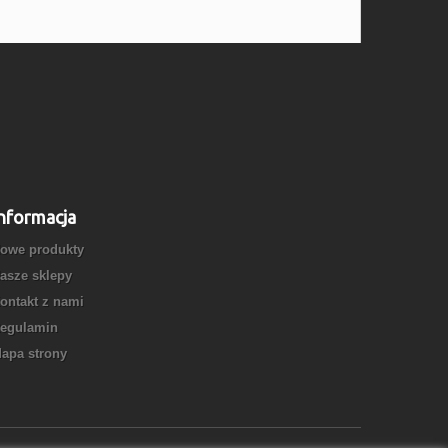
nformacja
owe produkty
asze sklepy
ontakt z nami
egulamin
apa strony