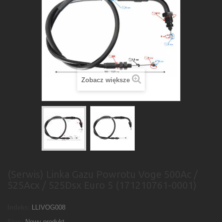
Zobacz większe
(Serwis) Linka Gazu Powrotu Voge 500Ac /
525Acx / 525Dsx Euro 5 (171210761-0001)
Indeks:
LLIVOG008
Stan:
Nowy produkt