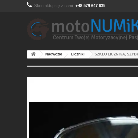
Skontaktuj się z nami:
+48 579 647 635
Nadwozie
Liczniki
SZKŁO LICZNIKA, SZYB