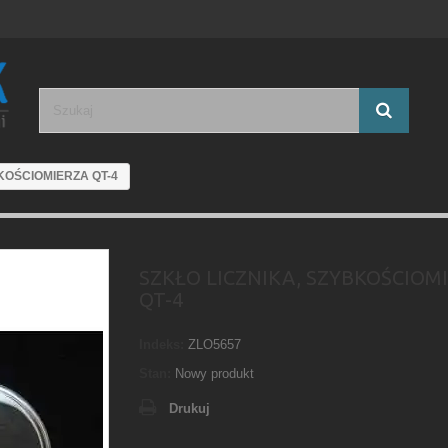
KOŚCIOMIERZA QT-4
SZKŁO LICZNIKA, SZYBKOŚCIOM
QT-4
Indeks:
ZLO5657
Stan:
Nowy produkt
Drukuj