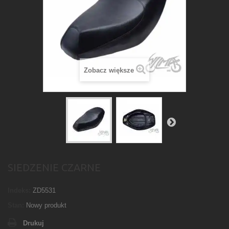
Zobacz większe
SIEDZENIE CZARNE
Indeks:
ZD5531
Stan:
Nowy produkt
Drukuj