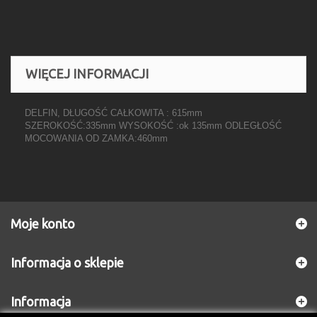
WIĘCEJ INFORMACJI
DELFIN, DŁUGOŚĆ CAŁKOWITA : 615mm
SZEROKOŚĆ:335mm WYSOKOŚĆ :ok 135mm ODLEGŁOŚĆ
MOCOWANIA OD ZAMKA:460mm
Moje konto
Informacja o sklepie
Informacja