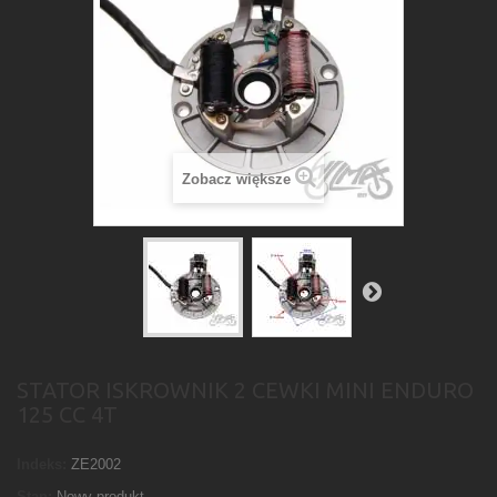
Zobacz większe
STATOR ISKROWNIK 2 CEWKI MINI ENDURO
125 CC 4T
Indeks:
ZE2002
Stan:
Nowy produkt