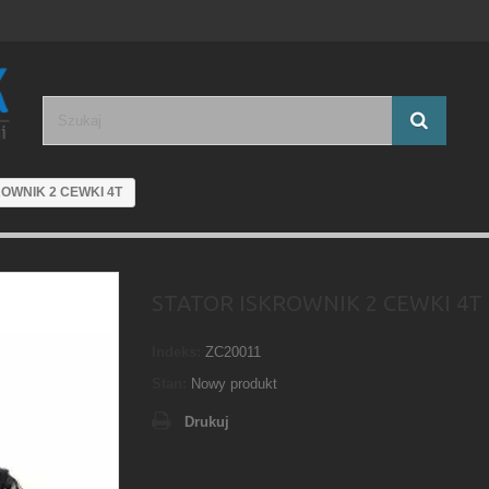
OWNIK 2 CEWKI 4T
STATOR ISKROWNIK 2 CEWKI 4T
Indeks:
ZC20011
Stan:
Nowy produkt
Drukuj