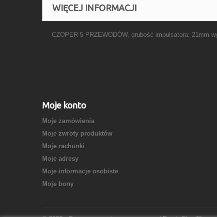
WIĘCEJ INFORMACJI
CZOPER 5 PRZEWODÓW, grubość impulsatora: 21mm wys
Moje konto
Moje zamówienia
Moje zwroty produktów
Moje rachunki
Moje adresy
Moje informacje osobiste
Moje bony