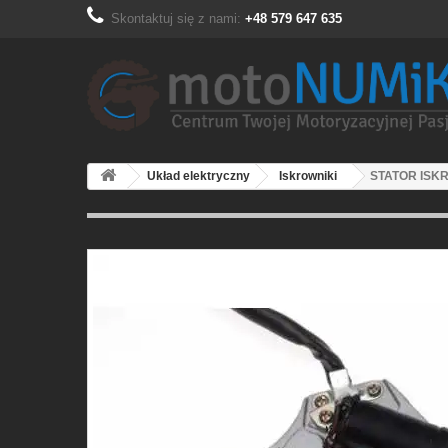
Skontaktuj się z nami:
+48 579 647 635
Układ elektryczny
Iskrowniki
STATOR ISKR