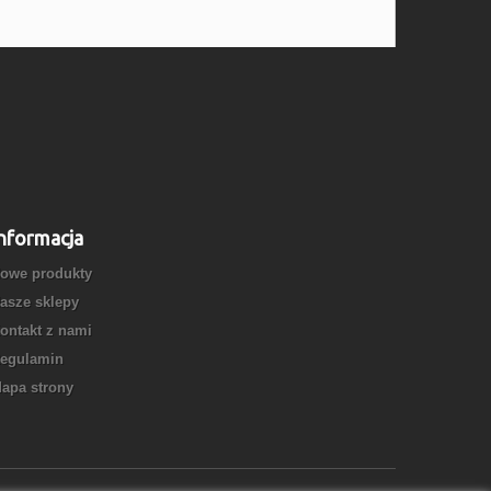
nformacja
owe produkty
asze sklepy
ontakt z nami
egulamin
apa strony