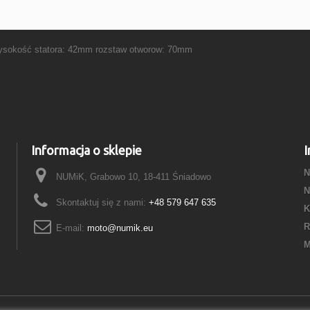
okość statora: 42mm rozstaw otworow: 70mm
Informacja o sklepie
I
N
NUMiK, Grabowo 10, 18-411 Śniadowo
N
Skontaktuj się z nami:
+48 579 647 635
K
R
E-mail:
moto@numik.eu
M