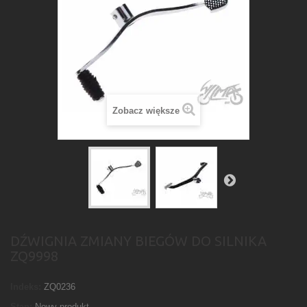
Zobacz większe
DŹWIGNIA ZMIANY BIEGÓW DO SILNIKA
ZQ9998
Indeks:
ZQ0236
Stan:
Nowy produkt