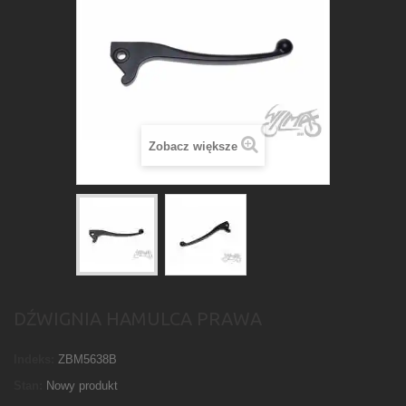
Zobacz większe
DŹWIGNIA HAMULCA PRAWA
Indeks:
ZBM5638B
Stan:
Nowy produkt