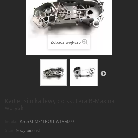
Zobacz większe
Karter silnika lewy do skutera B-Max na
wtrysk
Indeks:
KSISKBM24TPOLEWTAR000
Stan:
Nowy produkt