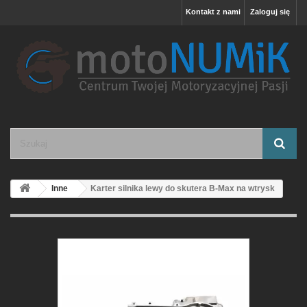
Kontakt z nami
Zaloguj się
Inne
Karter silnika lewy do skutera B-Max na wtrysk