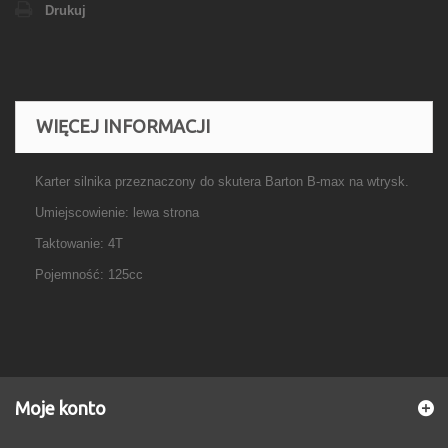
Drukuj
WIĘCEJ INFORMACJI
Karter silnika przeznaczony do skutera Barton B-max na wtrysk.
Umiejscowienie: lewa strona
Taktowanie: 4T
Pojemność: 125cc
Moje konto