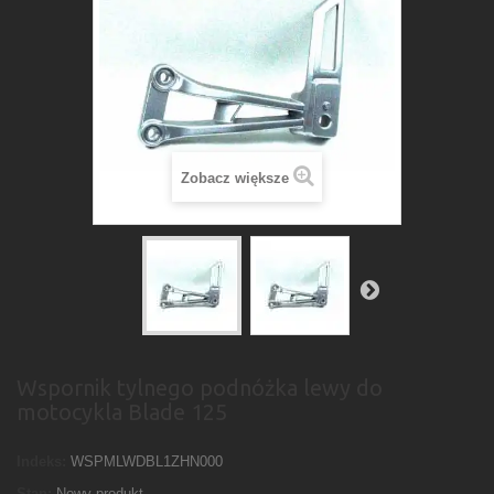
Zobacz większe
Wspornik tylnego podnóżka lewy do
motocykla Blade 125
Indeks:
WSPMLWDBL1ZHN000
Stan:
Nowy produkt