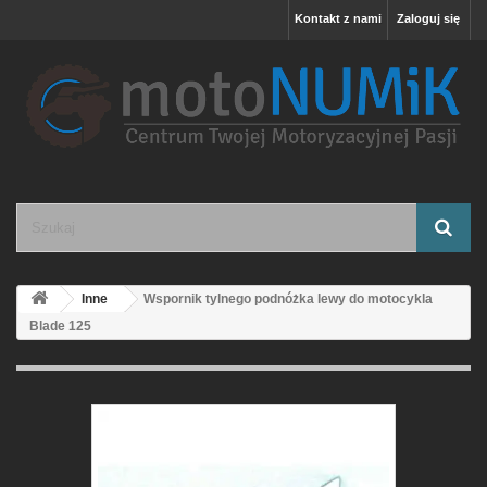
Kontakt z nami
Zaloguj się
Inne
Wspornik tylnego podnóżka lewy do motocykla
Blade 125