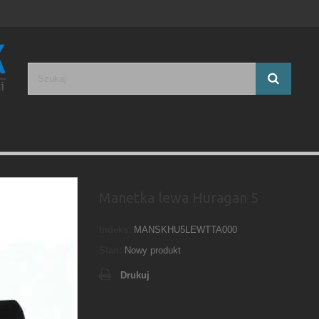
Manetka lewa Huragan 5
Indeks:
MANSKHU5LEWTTA000
Stan:
Nowy produkt
Drukuj