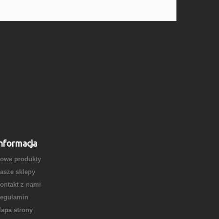
nformacja
owe produkty
asze sklepy
ontakt z nami
egulamin
apa strony