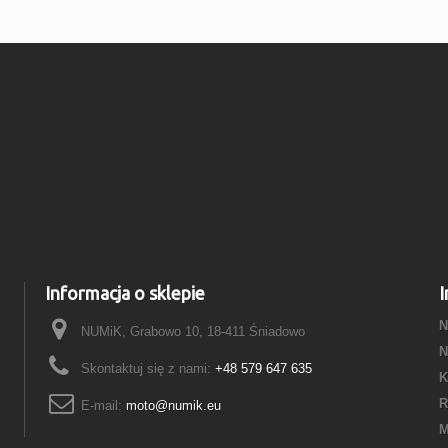
Informacja o sklepie
I
N
NUMiK, Grabowo 10, 18-411 Śniadowo
N
Skontaktuj się z nami:
+48 579 647 635
K
R
E-mail:
moto@numik.eu
M