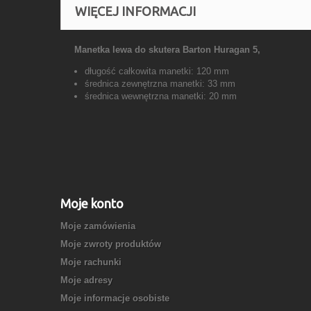
WIĘCEJ INFORMACJI
Manetka lewa do skutera Barton Huragan 5,
długość całkowita manetki: 120 mm
średnica zewnętrzna manetki: 33 mm
średnica wewnętrzna manetki: 20 mm
Moje konto
Moje zamówienia
Moje zwroty produktów
Moje rachunki
Moje adresy
Moje informacje osobiste