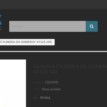
CYLINDRA DO SHINERAY XY125-10D
GŁOWICA CYLINDRA DO SHINER
XY125-10D
Indeks:
ZQG0040
Stan:
Nowy produkt
Drukuj