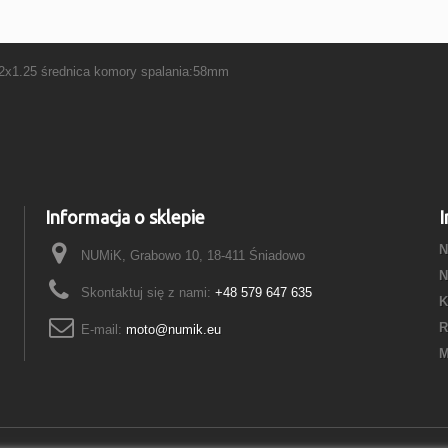
12x1.25 średnica komory spalania:58mm
Informacja o sklepie
I
N
NUMiK, Grabowo 10, 18-411 Śniadowo
N
Skontaktuj się z nami:
+48 579 647 635
K
R
E-mail:
moto@numik.eu
M