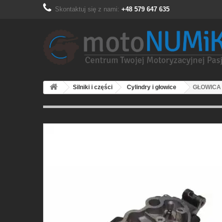
Skontaktuj się z nami:
+48 579 647 635
Silniki i części
Cylindry i głowice
GŁOWICA 