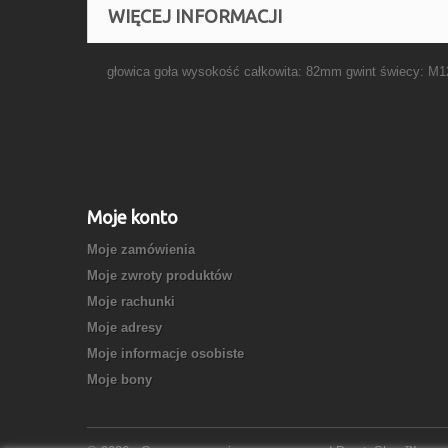
WIĘCEJ INFORMACJI
głowica goła wysokość całkowita: 82mm gwint świecy: M
Moje konto
Moje zamówienia
Moje zwroty produktów
Moje rachunki
Moje adresy
Moje informacje osobiste
Moje bony