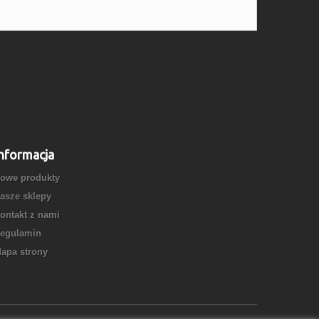
nformacja
owe produkty
asze sklepy
ontakt z nami
egulamin
apa strony