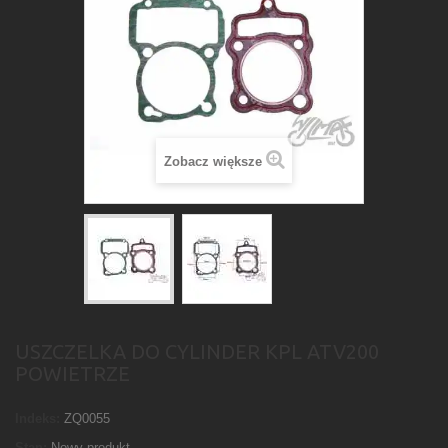
Zobacz większe
USZCZELKA DO CYLINDER KPL ATV200
POWIETRZE
Indeks:
ZQ0055
Stan:
Nowy produkt