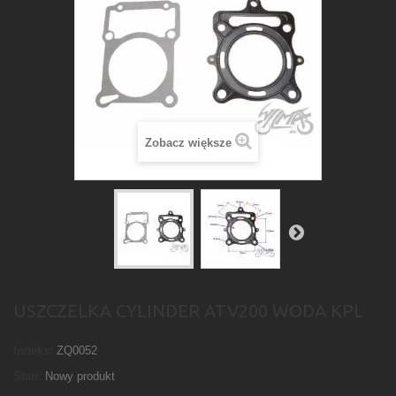
Zobacz większe
USZCZELKA CYLINDER ATV200 WODA KPL
Indeks:
ZQ0052
Stan:
Nowy produkt