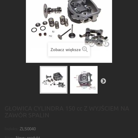
Zobacz większe
GŁOWICA CYLINDRA 150 cc Z WYJŚCIEM NA
ZAWÓR SPALIN
Indeks:
ZLS0040
Stan:
Nowy produkt