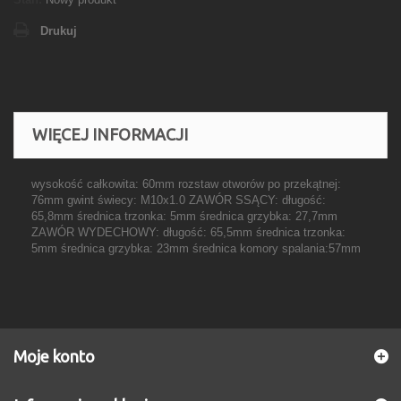
Drukuj
WIĘCEJ INFORMACJI
wysokość całkowita: 60mm rozstaw otworów po przekątnej:
76mm gwint świecy: M10x1.0 ZAWÓR SSĄCY: długość:
65,8mm średnica trzonka: 5mm średnica grzybka: 27,7mm
ZAWÓR WYDECHOWY: długość: 65,5mm średnica trzonka:
5mm średnica grzybka: 23mm średnica komory spalania:57mm
Moje konto