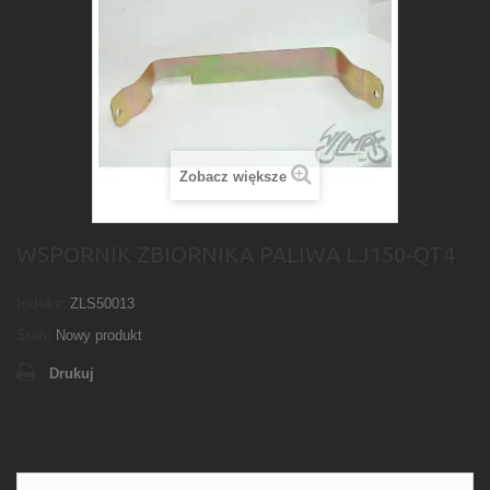
Zobacz większe
WSPORNIK ZBIORNIKA PALIWA LJ150-QT4
Indeks:
ZLS50013
Stan:
Nowy produkt
Drukuj