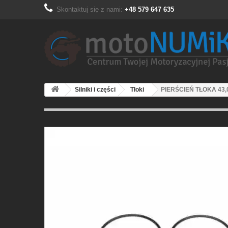
Skontaktuj się z nami:
+48 579 647 635
Silniki i części
Tłoki
PIERŚCIEŃ TŁOKA 43,