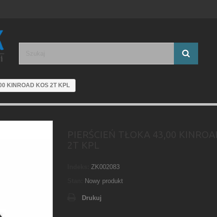
00 KINROAD KOS 2T KPL
PIERŚCIEŃ TŁOKA 43,00 KINROA
2T KPL
Indeks:
ZK002083
Stan:
Nowy produkt
Drukuj