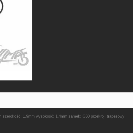
szerokość: 1,9mm wysokość: 1,4mm zamek: G30 przekrój: trapezowy