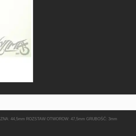
ZNA: 44,5mm ROZSTAW OTWOROW: 47,5mm GRUBOŚĆ: 3mm