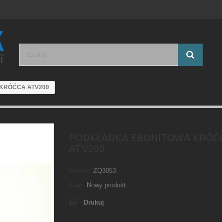
KRÓĆCA ATV200
PODKŁADKA EBONITOWA KRÓĆ
ATV200
Indeks:
ZQ3053
Stan:
Nowy produkt
Drukuj