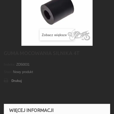
Zobacz większe
GUMA MOCOWANIA SILNIKA 4T
Indeks:
ZD50031
Stan:
Nowy produkt
Drukuj
WIĘCEJ INFORMACJI