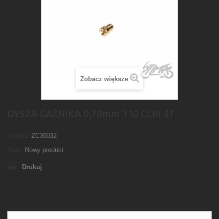
Zobacz większe
DYSZA GAŹNIKA 0,78mm 110 CCM 4T
Indeks:
ZC30032
Stan:
Nowy produkt
Drukuj